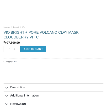
Home
/
Brand
/
Vio
VIO BRIGHT + PORE VOLCANO CLAY MASK
CLOUDBERRY VIT C
Rp
97.500,00
VIO BRIGHT + PORE VOLCANO CLAY MASK CLOUDBERRY VIT C quantity
ADD TO CART
Category:
Vio
Description
Additional information
Reviews (0)