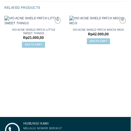
RELATED PRODUCTS
VIO ACNE SHIELD PATCH LITTLE
VIO ACNE SHIELD PATCH MOCHI MOJI
SWEET THINGS
Rp
42.000,00
Add to
Add to
Rp
21.000,00
wishlist
wishlist
ADD TO CART
ADD TO CART
HUBUNGI KAMI
MELALUI NOMOR BERIKUT