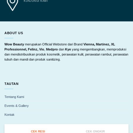
KUNJUNGI KAMI
ABOUT US
Wow Beauty
merupakan Official Webstore dari Brand
Vienna, Martinez, XL
Professionnel, Felinz, Vio
,
Medpro
dan
Kye
yang mengembangkan, memproduksi
dan mendistribusikan produk kosmetik, perawatan kulit, perawatan rambut, perawatan
tubuh dan mandi dan produk sanitizing.
TAUTAN
Tentang Kami
Events & Gallery
Kontak
CEK RESI
CEK ONGKIR