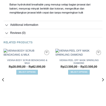
Bahan hydrokoloid breathable yang menutup setiap bagian jerawat dari
bakteri, menyerap minyak berlebih dan kotoran, mengecilkan dan
menghilangkan jerawat lebih cepat dan tanpa mengeringkan kulit
Additional information
Reviews (0)
RELATED PRODUCTS
VIENNA BODY SCRUB BENGKOANG &
VIENNA PEEL OFF MASK SPARKLING
MILK
DIAMOND
Add to
Add to
Price
Price
Rp
28.000,00
–
Rp
82.000,00
Rp
13.500,00
–
Rp
33.500,00
wishlist
wishlist
range:
range:
Rp28.000,00
Rp13.
SELECT OPTIONS
SELECT OPTIONS
through
throug
This
This
Rp82.000,00
Rp33.
product
product
has
has
multiple
multiple
variants.
variants.
The
The
options
options
may
may
be
be