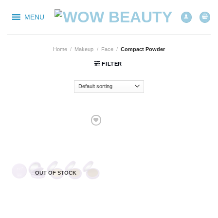
Skip
to
MENU
content
Home
/
Makeup
/
Face
/
Compact Powder
FILTER
Add to
wishlist
OUT OF STOCK