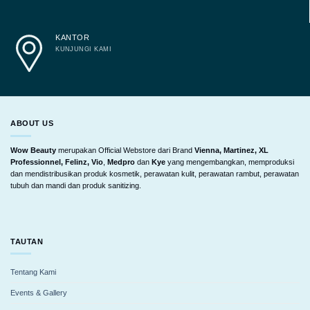
KANTOR
KUNJUNGI KAMI
ABOUT US
Wow Beauty
merupakan Official Webstore dari Brand
Vienna, Martinez, XL
Professionnel, Felinz, Vio
,
Medpro
dan
Kye
yang mengembangkan, memproduksi
dan mendistribusikan produk kosmetik, perawatan kulit, perawatan rambut, perawatan
tubuh dan mandi dan produk sanitizing.
TAUTAN
Tentang Kami
Events & Gallery