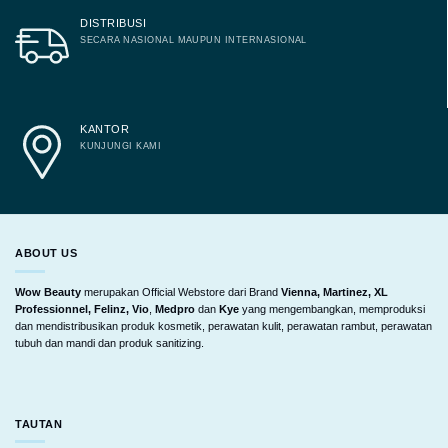
DISTRIBUSI
SECARA NASIONAL MAUPUN INTERNASIONAL
KANTOR
KUNJUNGI KAMI
ABOUT US
Wow Beauty
merupakan Official Webstore dari Brand
Vienna, Martinez, XL
Professionnel, Felinz, Vio
,
Medpro
dan
Kye
yang mengembangkan, memproduksi
dan mendistribusikan produk kosmetik, perawatan kulit, perawatan rambut, perawatan
tubuh dan mandi dan produk sanitizing.
TAUTAN