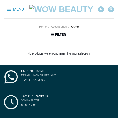
Skip
to
MENU
content
Home
/
Accessories
/
Other
FILTER
No products were found matching your selection.
HUBUNGI KAMI
MELALUI NOMOR BERIKUT
+62811 1320 3905
JAM OPERASIONAL
SENIN-SABTU
08.00-17.00