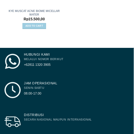
KYE MUSCAT ACNE BIOME MICELLAR
WATER
Rp
15.500,00
ADD TO CART
HUBUNGI KAMI
MELALUI NOMOR BERIKUT
+62811 1320 3905
JAM OPERASIONAL
SENIN-SABTU
08.00-17.00
DISTRIBUSI
SECARA NASIONAL MAUPUN INTERNASIONAL