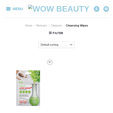
Skip
to
MENU
content
Home
/
Skincare
/
Cleanser
/
Cleansing Wipes
FILTER
Add to
wishlist