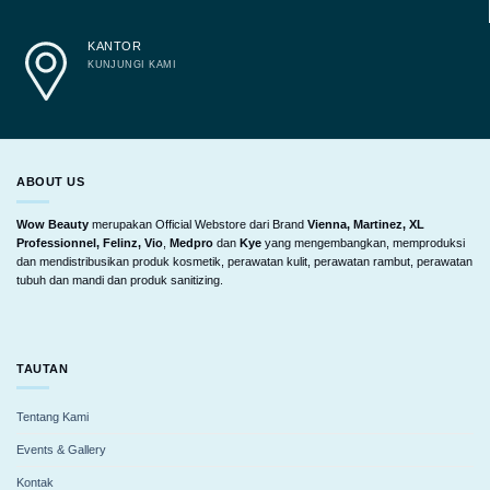
KANTOR
KUNJUNGI KAMI
ABOUT US
Wow Beauty
merupakan Official Webstore dari Brand
Vienna, Martinez, XL
Professionnel, Felinz, Vio
,
Medpro
dan
Kye
yang mengembangkan, memproduksi
dan mendistribusikan produk kosmetik, perawatan kulit, perawatan rambut, perawatan
tubuh dan mandi dan produk sanitizing.
TAUTAN
Tentang Kami
Events & Gallery
Kontak