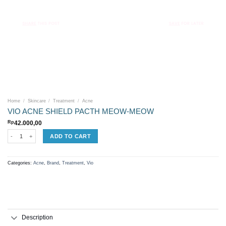
Home
/
Skincare
/
Treatment
/
Acne
VIO ACNE SHIELD PACTH MEOW-MEOW
Rp
42.000,00
VIO ACNE SHIELD PACTH MEOW-MEOW quantity
ADD TO CART
Categories:
Acne
,
Brand
,
Treatment
,
Vio
Description