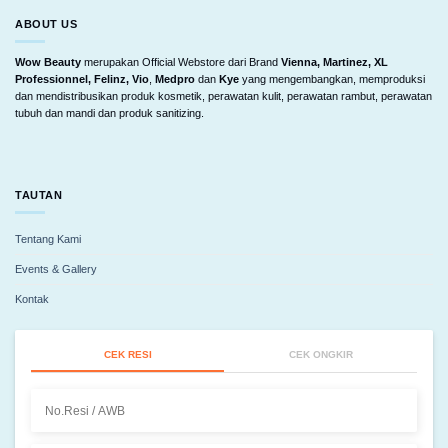
ABOUT US
Wow Beauty
merupakan Official Webstore dari Brand
Vienna, Martinez, XL
Professionnel, Felinz, Vio
,
Medpro
dan
Kye
yang mengembangkan, memproduksi
dan mendistribusikan produk kosmetik, perawatan kulit, perawatan rambut, perawatan
tubuh dan mandi dan produk sanitizing.
TAUTAN
Tentang Kami
Events & Gallery
Kontak
CEK RESI
CEK ONGKIR