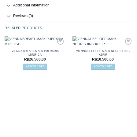
Additional information
Reviews (0)
RELATED PRODUCTS
VIENNA BREAST MASK PUERARIA
VIENNA PEEL OFF MASK NOURISHING
MIRIFICA
KEFIR
Add to
Add to
Rp
26.500,00
Rp
10.500,00
wishlist
wishlist
ADD TO CART
ADD TO CART