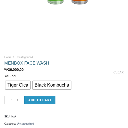
Home
/
Uncategorized
MENBOX FACE WASH
Rp
36.000,00
CLEAR
VARIAN
Tiger Cica
Black Kombucha
MENBOX FACE WASH quantity
ADD TO CART
SKU:
N/A
Category:
Uncategorized