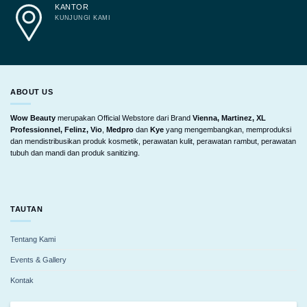
KANTOR
KUNJUNGI KAMI
ABOUT US
Wow Beauty
merupakan Official Webstore dari Brand
Vienna, Martinez, XL
Professionnel, Felinz, Vio
,
Medpro
dan
Kye
yang mengembangkan, memproduksi
dan mendistribusikan produk kosmetik, perawatan kulit, perawatan rambut, perawatan
tubuh dan mandi dan produk sanitizing.
TAUTAN
Tentang Kami
Events & Gallery
Kontak