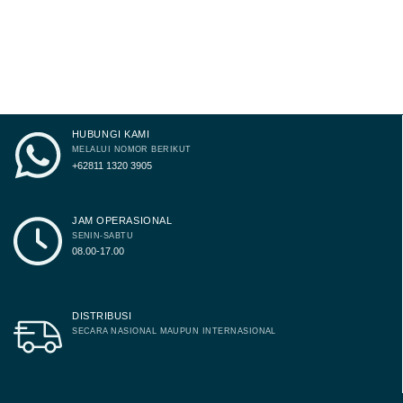
may
be
chosen
on
the
product
page
HUBUNGI KAMI
MELALUI NOMOR BERIKUT
+62811 1320 3905
JAM OPERASIONAL
SENIN-SABTU
08.00-17.00
DISTRIBUSI
SECARA NASIONAL MAUPUN INTERNASIONAL