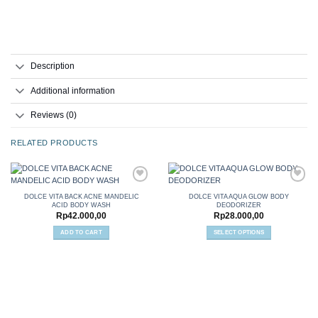
Description
Additional information
Reviews (0)
RELATED PRODUCTS
DOLCE VITA BACK ACNE MANDELIC
DOLCE VITA AQUA GLOW BODY
ACID BODY WASH
DEODORIZER
Add to
Add to
Rp
42.000,00
Rp
28.000,00
wishlist
wishlist
ADD TO CART
SELECT OPTIONS
This
product
has
multiple
variants.
The
options